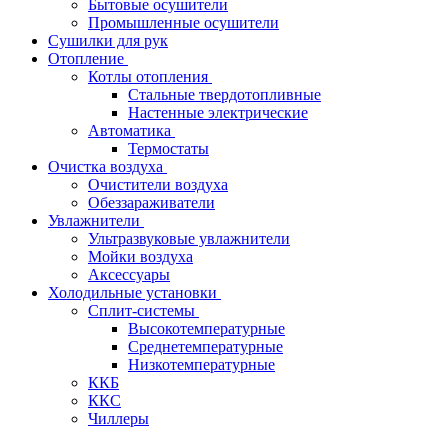
Бытовые осушители
Промышленные осушители
Сушилки для рук
Отопление
Котлы отопления
Стальные твердотопливные
Настенные электрические
Автоматика
Термостаты
Очистка воздуха
Очистители воздуха
Обеззараживатели
Увлажнители
Ультразвуковые увлажнители
Мойки воздуха
Аксессуары
Холодильные установки
Сплит-системы
Высокотемпературные
Среднетемпературные
Низкотемпературные
ККБ
ККС
Чиллеры