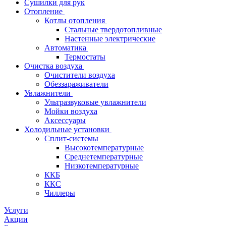
Сушилки для рук
Отопление
Котлы отопления
Стальные твердотопливные
Настенные электрические
Автоматика
Термостаты
Очистка воздуха
Очистители воздуха
Обеззараживатели
Увлажнители
Ультразвуковые увлажнители
Мойки воздуха
Аксессуары
Холодильные установки
Сплит-системы
Высокотемпературные
Среднетемпературные
Низкотемпературные
ККБ
ККС
Чиллеры
Услуги
Акции