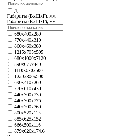
Да
Габариты (ВхШхГ), мм
Габариты (ВхШхГ), мм
680х400х280
770х440х310
860х460х380
1215х705х505
680х1000х7120
890x675x440
1110x670х500
1220x800x500
690х410х260
770х610х430
440x300x730
440x300x775
440x300x760
800x520x113
885x625x152
666x500x116
879x626x174,6