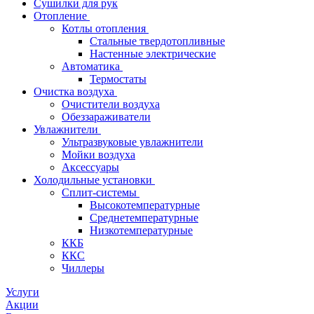
Сушилки для рук
Отопление
Котлы отопления
Стальные твердотопливные
Настенные электрические
Автоматика
Термостаты
Очистка воздуха
Очистители воздуха
Обеззараживатели
Увлажнители
Ультразвуковые увлажнители
Мойки воздуха
Аксессуары
Холодильные установки
Сплит-системы
Высокотемпературные
Среднетемпературные
Низкотемпературные
ККБ
ККС
Чиллеры
Услуги
Акции