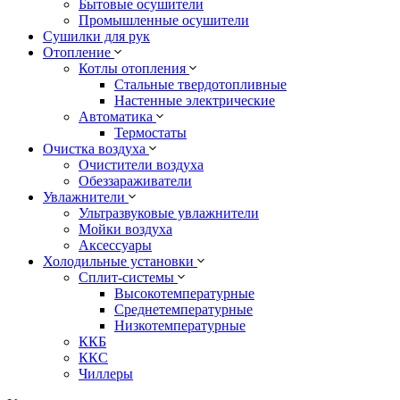
Бытовые осушители
Промышленные осушители
Сушилки для рук
Отопление
Котлы отопления
Стальные твердотопливные
Настенные электрические
Автоматика
Термостаты
Очистка воздуха
Очистители воздуха
Обеззараживатели
Увлажнители
Ультразвуковые увлажнители
Мойки воздуха
Аксессуары
Холодильные установки
Сплит-системы
Высокотемпературные
Среднетемпературные
Низкотемпературные
ККБ
ККС
Чиллеры