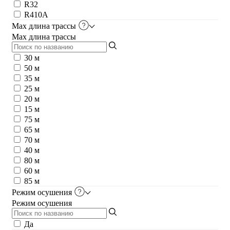
R32
R410A
Max длина трассы
Max длина трассы
30 м
50 м
35 м
25 м
20 м
15 м
75 м
65 м
70 м
40 м
80 м
60 м
85 м
Режим осушения
Режим осушения
Да