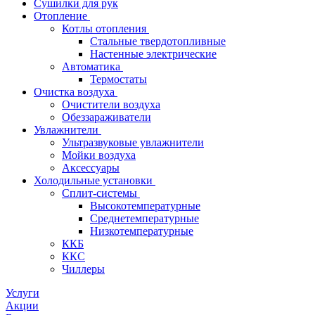
Сушилки для рук
Отопление
Котлы отопления
Стальные твердотопливные
Настенные электрические
Автоматика
Термостаты
Очистка воздуха
Очистители воздуха
Обеззараживатели
Увлажнители
Ультразвуковые увлажнители
Мойки воздуха
Аксессуары
Холодильные установки
Сплит-системы
Высокотемпературные
Среднетемпературные
Низкотемпературные
ККБ
ККС
Чиллеры
Услуги
Акции