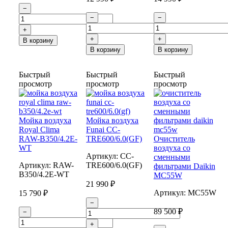
−
−
−
+
+
+
В корзину
В корзину
В корзину
Быстрый
Быстрый
Быстрый
просмотр
просмотр
просмотр
Мойка воздуха
Мойка воздуха
Royal Clima
Funai CC-
RAW-B350/4.2E-
TRE600/6.0(GF)
Очиститель
WT
воздуха со
Артикул:
CC-
сменными
Артикул:
RAW-
TRE600/6.0(GF)
фильтрами Daikin
B350/4.2E-WT
MC55W
21 990 ₽
Артикул:
MC55W
15 790 ₽
−
89 500 ₽
−
+