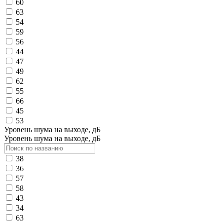
60
63
54
59
56
44
47
49
62
55
66
45
53
Уровень шума на выходе, дБ
Уровень шума на выходе, дБ
38
36
57
58
43
34
63