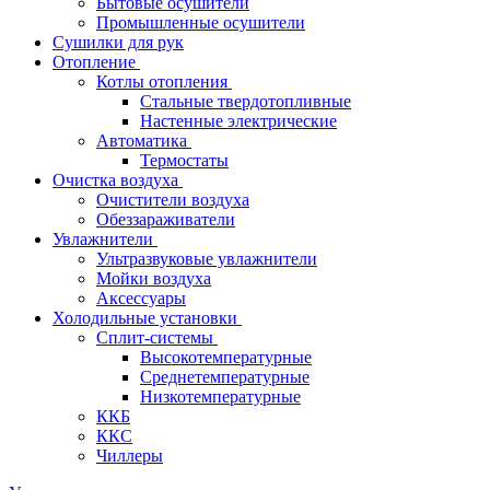
Бытовые осушители
Промышленные осушители
Сушилки для рук
Отопление
Котлы отопления
Стальные твердотопливные
Настенные электрические
Автоматика
Термостаты
Очистка воздуха
Очистители воздуха
Обеззараживатели
Увлажнители
Ультразвуковые увлажнители
Мойки воздуха
Аксессуары
Холодильные установки
Сплит-системы
Высокотемпературные
Среднетемпературные
Низкотемпературные
ККБ
ККС
Чиллеры