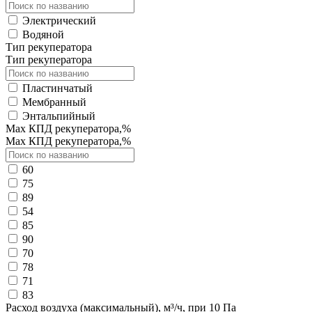
Электрический
Водяной
Тип рекуператора
Тип рекуператора
Пластинчатый
Мембранный
Энтальпийный
Max КПД рекуператора,%
Max КПД рекуператора,%
60
75
89
54
85
90
70
78
71
83
Расход воздуха (максимальный), м³/ч, при 10 Па