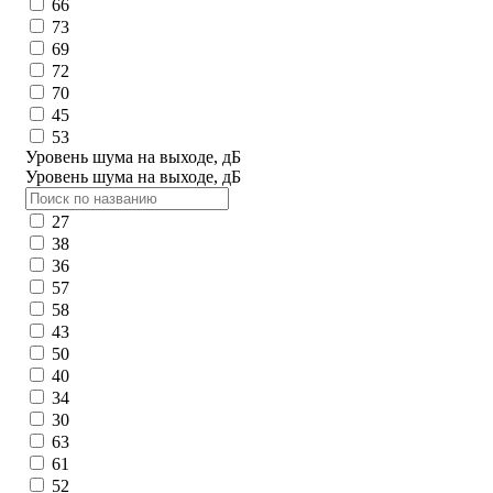
66
73
69
72
70
45
53
Уровень шума на выходе, дБ
Уровень шума на выходе, дБ
27
38
36
57
58
43
50
40
34
30
63
61
52