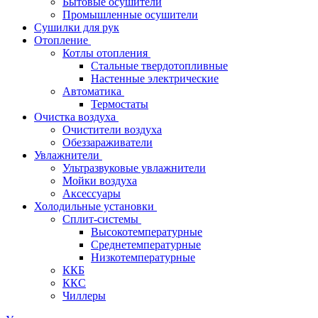
Бытовые осушители
Промышленные осушители
Сушилки для рук
Отопление
Котлы отопления
Стальные твердотопливные
Настенные электрические
Автоматика
Термостаты
Очистка воздуха
Очистители воздуха
Обеззараживатели
Увлажнители
Ультразвуковые увлажнители
Мойки воздуха
Аксессуары
Холодильные установки
Сплит-системы
Высокотемпературные
Среднетемпературные
Низкотемпературные
ККБ
ККС
Чиллеры