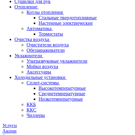
Сушилки для рук
Отопление
Котлы отопления
Стальные твердотопливные
Настенные электрические
Автоматика
Термостаты
Очистка воздуха
Очистители воздуха
Обеззараживатели
Увлажнители
Ультразвуковые увлажнители
Мойки воздуха
Аксессуары
Холодильные установки
Сплит-системы
Высокотемпературные
Среднетемпературные
Низкотемпературные
ККБ
ККС
Чиллеры
Услуги
Акции