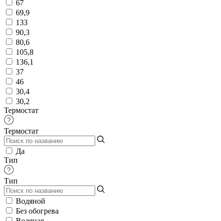
67
69,9
133
90,3
80,6
105,8
136,1
37
46
30,4
30,2
Термостат
Термостат
Да
Тип
Тип
Водяной
Без обогрева
Водяная