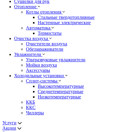
Сушилки для рук
Отопление
Котлы отопления
Стальные твердотопливные
Настенные электрические
Автоматика
Термостаты
Очистка воздуха
Очистители воздуха
Обеззараживатели
Увлажнители
Ультразвуковые увлажнители
Мойки воздуха
Аксессуары
Холодильные установки
Сплит-системы
Высокотемпературные
Среднетемпературные
Низкотемпературные
ККБ
ККС
Чиллеры
Услуги
Акции