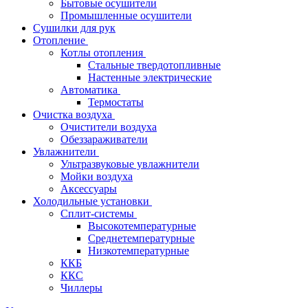
Бытовые осушители
Промышленные осушители
Сушилки для рук
Отопление
Котлы отопления
Стальные твердотопливные
Настенные электрические
Автоматика
Термостаты
Очистка воздуха
Очистители воздуха
Обеззараживатели
Увлажнители
Ультразвуковые увлажнители
Мойки воздуха
Аксессуары
Холодильные установки
Сплит-системы
Высокотемпературные
Среднетемпературные
Низкотемпературные
ККБ
ККС
Чиллеры