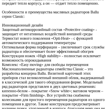
передает тепло корпусу, а он — отдает тепло помещению.
Особенности и преимущества масляных радиаторов Ballu
серии Classiс:
Инновационный дизайн
Защитный антикоррозийный состав «Protective coating» -
защищает от негативных воздействий внешней среды
Термостат нового поколения «Opti-Heat» - с функцией
автоматического поддержания температуры
Оптимальная форма перфорации – увеличивает срок службы
радиатора и обеспечивает более эффективный обогрев
Конструкция ножек «High stability» - полностью исключает
возможность опрокидывания
Комплекс «Easy moving» для свободы перемещения
Маслонаполненные радиаторы семейства Classiс – это
разработка концерна Ballu. Визитной карточкой этих
приборов стал великолепный внешний облик, выдержанный
в классической для такого оборудования форме. Модельный
ряд радиаторов представлен в двух цветовых решениях:
кипенно-белом – покрытие «Snow white»; матовом черном –
покрытие «Firm finishing». Все устройства снабжены
колесиками для простого перемещения радиаторов из одного
помещения в другое. Также конструкция предусматривает
наличие ручки, утопленной в корпусе, благодаря чему она не