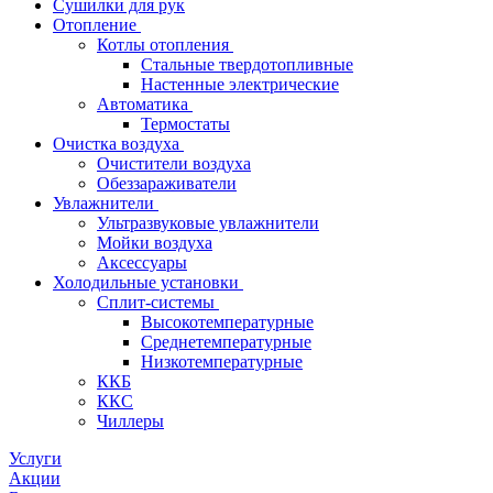
Сушилки для рук
Отопление
Котлы отопления
Стальные твердотопливные
Настенные электрические
Автоматика
Термостаты
Очистка воздуха
Очистители воздуха
Обеззараживатели
Увлажнители
Ультразвуковые увлажнители
Мойки воздуха
Аксессуары
Холодильные установки
Сплит-системы
Высокотемпературные
Среднетемпературные
Низкотемпературные
ККБ
ККС
Чиллеры
Услуги
Акции