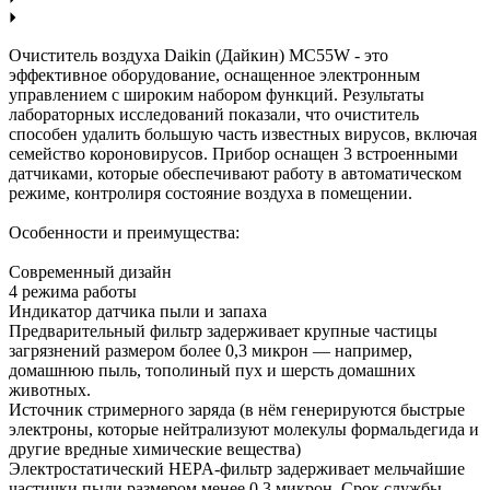
Очиститель воздуха Daikin (Дайкин) MC55W - это
эффективное оборудование, оснащенное электронным
управлением с широким набором функций. Результаты
лабораторных исследований показали, что очиститель
способен удалить большую часть известных вирусов, включая
семейство короновирусов. Прибор оснащен 3 встроенными
датчиками, которые обеспечивают работу в автоматическом
режиме, контролиря состояние воздуха в помещении.
Особенности и преимущества:
Современный дизайн
4 режима работы
Индикатор датчика пыли и запаха
Предварительный фильтр задерживает крупные частицы
загрязнений размером более 0,3 микрон — например,
домашнюю пыль, тополиный пух и шерсть домашних
животных.
Источник стримерного заряда (в нём генерируются быстрые
электроны, которые нейтрализуют молекулы формальдегида и
другие вредные химические вещества)
Электростатический HEPA-фильтр задерживает мельчайшие
частички пыли размером менее 0.3 микрон. Срок службы