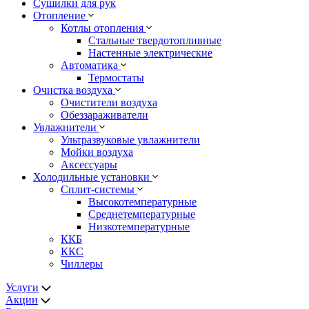
Сушилки для рук
Отопление
Котлы отопления
Стальные твердотопливные
Настенные электрические
Автоматика
Термостаты
Очистка воздуха
Очистители воздуха
Обеззараживатели
Увлажнители
Ультразвуковые увлажнители
Мойки воздуха
Аксессуары
Холодильные установки
Сплит-системы
Высокотемпературные
Среднетемпературные
Низкотемпературные
ККБ
ККС
Чиллеры
Услуги
Акции