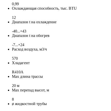
0,99
Охлаждающая способность, тыс. BTU
12
Диапазон t на охлаждение
-40...+43
Диапазон t на обогрев
-7...+24
Расход воздуха, м3/ч
570
Хладагент
R410A
Max длина трассы
20 м
Max перепад высот, м
8
ø жидкостной трубы