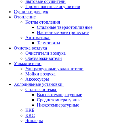
Бытовые осушители
Промышленные осушители
Сушилки для рук
Отопление
Котлы отопления
Стальные твердотопливные
Настенные электрические
Автоматика
Термостаты
Очистка воздуха
Очистители воздуха
Обеззараживатели
Увлажнители
Ультразвуковые увлажнители
Мойки воздуха
Аксессуары
Холодильные установки
Сплит-системы
Высокотемпературные
Среднетемпературные
Низкотемпературные
ККБ
ККС
Чиллеры