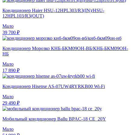
Кондиционер Haier HSU-12HPL303/R3(IN)/HSU-
12HPL103/R3(OUT)
Мало
39 700 ₽
Кондиционер Морозко КНБ-БКМ09ОН-ВБ/КНБ-БКМ09ОН-
НБ
Мало
17 890 ₽
Кондиционер Hisense AS-07UW4RYRKB00 Wi-Fi
Мало
29 490 ₽
Мобильный кондиционер Ballu BPAC-18 CE_20Y
Мало