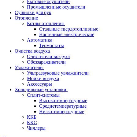
Бытовые осушители
Промышленные осушители
Сушилки для рук
Отопление
Котлы отопления
Стальные твердотопливные
Настенные электрические
Автоматика
Термостаты
Очистка воздуха
Очистители воздуха
Обеззараживатели
Увлажнители
Ультразвуковые увлажнители
Мойки воздуха
Аксессуары
Холодильные установки
Сплит-системы
Высокотемпературные
Среднетемпературные
Низкотемпературные
ККБ
ККС
Чиллеры