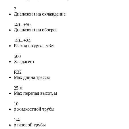
7
Диапазон t на охлаждение
-40...+50
Диапазон t на обогрев
-40...+24
Расход воздуха, м3/ч
500
Хладагент
R32
Max длина трассы
25 м
Max перепад высот, м
10
ø жидкостной трубы
1/4
ø газовой трубы