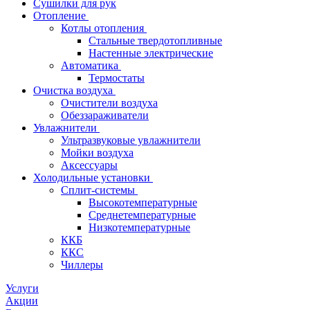
Сушилки для рук
Отопление
Котлы отопления
Стальные твердотопливные
Настенные электрические
Автоматика
Термостаты
Очистка воздуха
Очистители воздуха
Обеззараживатели
Увлажнители
Ультразвуковые увлажнители
Мойки воздуха
Аксессуары
Холодильные установки
Сплит-системы
Высокотемпературные
Среднетемпературные
Низкотемпературные
ККБ
ККС
Чиллеры
Услуги
Акции