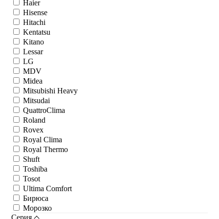
Haier
Hisense
Hitachi
Kentatsu
Kitano
Lessar
LG
MDV
Midea
Mitsubishi Heavy
Mitsudai
QuattroClima
Roland
Rovex
Royal Clima
Royal Thermo
Shuft
Toshiba
Tosot
Ultima Comfort
Бирюса
Морозко
Серия