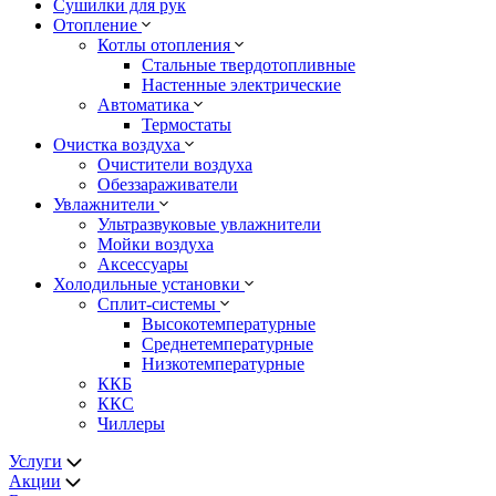
Сушилки для рук
Отопление
Котлы отопления
Стальные твердотопливные
Настенные электрические
Автоматика
Термостаты
Очистка воздуха
Очистители воздуха
Обеззараживатели
Увлажнители
Ультразвуковые увлажнители
Мойки воздуха
Аксессуары
Холодильные установки
Сплит-системы
Высокотемпературные
Среднетемпературные
Низкотемпературные
ККБ
ККС
Чиллеры
Услуги
Акции