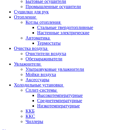
Бытовые осушители
Промышленные осушители
Сушилки для рук
Отопление
Котлы отопления
Стальные твердотопливные
Настенные электрические
Автоматика
Термостаты
Очистка воздуха
Очистители воздуха
Обеззараживатели
Увлажнители
Ультразвуковые увлажнители
Мойки воздуха
Аксессуары
Холодильные установки
Сплит-системы
Высокотемпературные
Среднетемпературные
Низкотемпературные
ККБ
ККС
Чиллеры