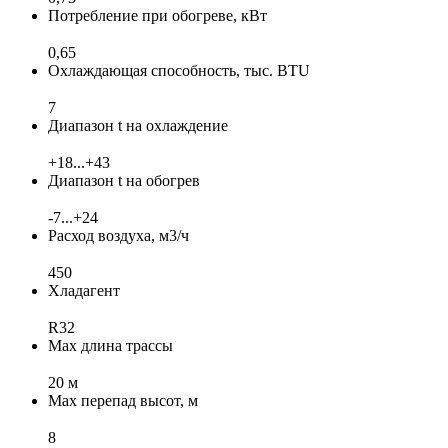
Потребление при обогреве, кВт
0,65
Охлаждающая способность, тыс. BTU
7
Диапазон t на охлаждение
+18...+43
Диапазон t на обогрев
-7...+24
Расход воздуха, м3/ч
450
Хладагент
R32
Max длина трассы
20 м
Max перепад высот, м
8