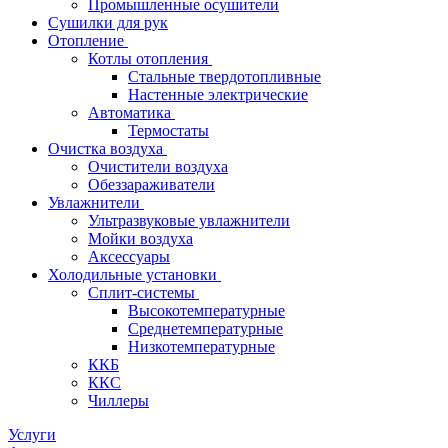
Промышленные осушители
Сушилки для рук
Отопление
Котлы отопления
Стальные твердотопливные
Настенные электрические
Автоматика
Термостаты
Очистка воздуха
Очистители воздуха
Обеззараживатели
Увлажнители
Ультразвуковые увлажнители
Мойки воздуха
Аксессуары
Холодильные установки
Сплит-системы
Высокотемпературные
Среднетемпературные
Низкотемпературные
ККБ
ККС
Чиллеры
Услуги