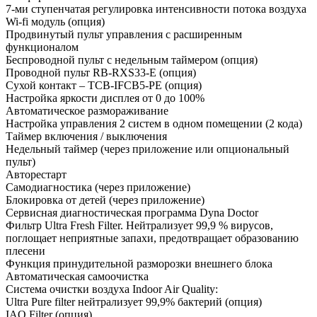
7-ми ступенчатая регулировка интенсивности потока воздуха
Wi-fi модуль (опция)
Продвинутый пульт управления с расширенным
функционалом
Беспроводной пульт с недельным таймером (опция)
Проводной пульт RB-RXS33-E (опция)
Сухой контакт – TCB-IFCB5-PE (опция)
Настройка яркости дисплея от 0 до 100%
Автоматическое размораживание
Настройка управления 2 систем в одном помещении (2 кода)
Таймер включения / выключения
Недельный таймер (через приложение или опциональный
пульт)
Авторестарт
Самодиагностика (через приложение)
Блокировка от детей (через приложение)
Сервисная диагностическая программа Dyna Doctor
Фильтр Ultra Fresh Filter. Нейтрализует 99,9 % вирусов,
поглощает неприятные запахи, предотвращает образованию
плесени
Функция принудительной разморозки внешнего блока
Автоматическая самоочистка
Система очистки воздуха Indoor Air Quality:
Ultra Pure filter нейтрализует 99,9% бактерий (опция)
IAQ Filter (опция)