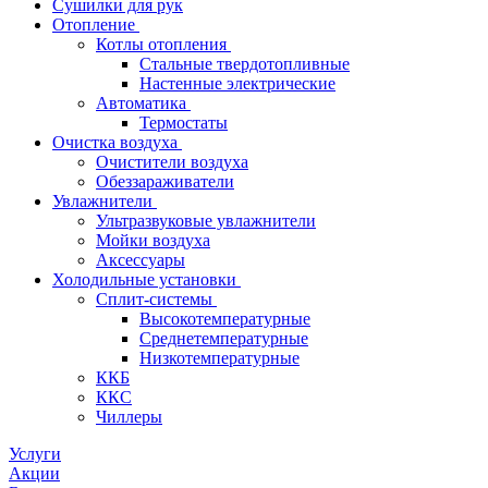
Сушилки для рук
Отопление
Котлы отопления
Стальные твердотопливные
Настенные электрические
Автоматика
Термостаты
Очистка воздуха
Очистители воздуха
Обеззараживатели
Увлажнители
Ультразвуковые увлажнители
Мойки воздуха
Аксессуары
Холодильные установки
Сплит-системы
Высокотемпературные
Среднетемпературные
Низкотемпературные
ККБ
ККС
Чиллеры
Услуги
Акции