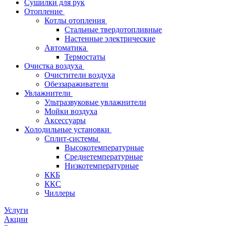
Сушилки для рук
Отопление
Котлы отопления
Стальные твердотопливные
Настенные электрические
Автоматика
Термостаты
Очистка воздуха
Очистители воздуха
Обеззараживатели
Увлажнители
Ультразвуковые увлажнители
Мойки воздуха
Аксессуары
Холодильные установки
Сплит-системы
Высокотемпературные
Среднетемпературные
Низкотемпературные
ККБ
ККС
Чиллеры
Услуги
Акции