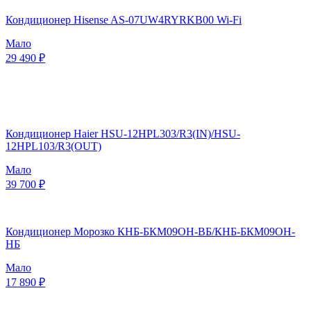
Кондиционер Hisense AS-07UW4RYRKB00 Wi-Fi
Мало
29 490 ₽
Кондиционер Haier HSU-12HPL303/R3(IN)/HSU-
12HPL103/R3(OUT)
Мало
39 700 ₽
Кондиционер Морозко КНБ-БКМ09ОН-ВБ/КНБ-БКМ09ОН-
НБ
Мало
17 890 ₽