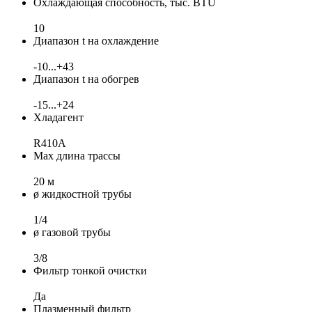
Охлаждающая способность, тыс. BTU
10
Диапазон t на охлаждение
-10...+43
Диапазон t на обогрев
-15...+24
Хладагент
R410A
Max длина трассы
20 м
ø жидкостной трубы
1/4
ø газовой трубы
3/8
Фильтр тонкой очистки
Да
Плазменный фильтр