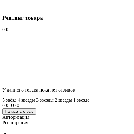
Рейтинг товара
0.0
У данного товара пока нет отзывов
5 звёзд
4 звeзды
3 звeзды
2 звeзды
1 звeзда
0
0
0
0
0
Написать отзыв
Авторизация
Регистрация