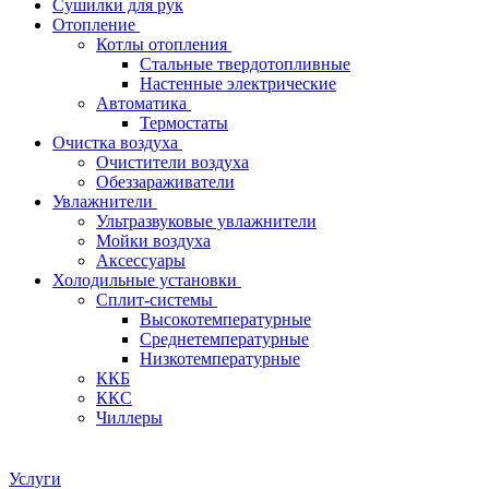
Сушилки для рук
Отопление
Котлы отопления
Стальные твердотопливные
Настенные электрические
Автоматика
Термостаты
Очистка воздуха
Очистители воздуха
Обеззараживатели
Увлажнители
Ультразвуковые увлажнители
Мойки воздуха
Аксессуары
Холодильные установки
Сплит-системы
Высокотемпературные
Среднетемпературные
Низкотемпературные
ККБ
ККС
Чиллеры
Услуги