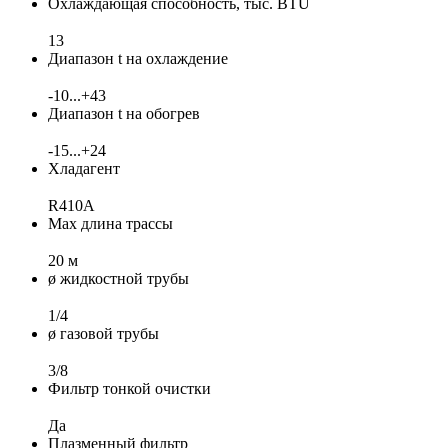
Охлаждающая способность, тыс. BTU
13
Диапазон t на охлаждение
-10...+43
Диапазон t на обогрев
-15...+24
Хладагент
R410A
Max длина трассы
20 м
ø жидкостной трубы
1/4
ø газовой трубы
3/8
Фильтр тонкой очистки
Да
Плазменный фильтр