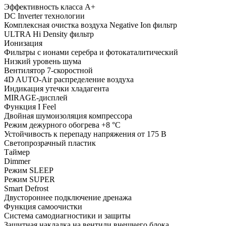
Эффективность класса А+
DC Inverter технологии
Комплексная очистка воздуха Negative Ion фильтр
ULTRA Hi Density фильтр
Ионизация
Фильтры с ионами серебра и фотокаталитический
Низкий уровень шума
Вентилятор 7-скоростной
4D AUTO-Air распределение воздуха
Индикация утечки хладагента
MIRAGE-дисплей
Функция I Feel
Двойная шумоизоляция компрессора
Режим дежурного обогрева +8 °С
Устойчивость к перепаду напряжения от 175 В
Светопрозрачный пластик
Таймер
Dimmer
Режим SLEEP
Режим SUPER
Smart Defrost
Двустороннее подключение дренажа
Функция самоочистки
Система самодиагностики и защиты
Защитная накладка на вентили внешнего блока