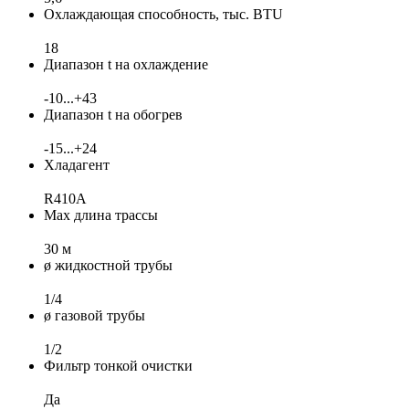
Охлаждающая способность, тыс. BTU
18
Диапазон t на охлаждение
-10...+43
Диапазон t на обогрев
-15...+24
Хладагент
R410A
Max длина трассы
30 м
ø жидкостной трубы
1/4
ø газовой трубы
1/2
Фильтр тонкой очистки
Да