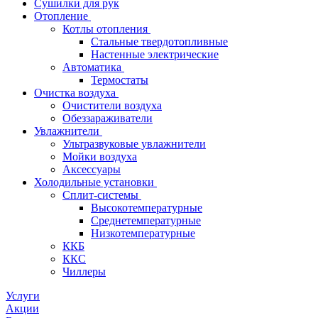
Сушилки для рук
Отопление
Котлы отопления
Стальные твердотопливные
Настенные электрические
Автоматика
Термостаты
Очистка воздуха
Очистители воздуха
Обеззараживатели
Увлажнители
Ультразвуковые увлажнители
Мойки воздуха
Аксессуары
Холодильные установки
Сплит-системы
Высокотемпературные
Среднетемпературные
Низкотемпературные
ККБ
ККС
Чиллеры
Услуги
Акции