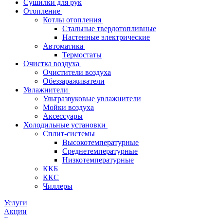
Сушилки для рук
Отопление
Котлы отопления
Стальные твердотопливные
Настенные электрические
Автоматика
Термостаты
Очистка воздуха
Очистители воздуха
Обеззараживатели
Увлажнители
Ультразвуковые увлажнители
Мойки воздуха
Аксессуары
Холодильные установки
Сплит-системы
Высокотемпературные
Среднетемпературные
Низкотемпературные
ККБ
ККС
Чиллеры
Услуги
Акции