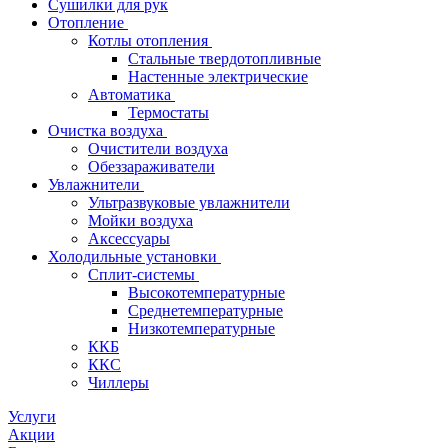
Сушилки для рук
Отопление
Котлы отопления
Стальные твердотопливные
Настенные электрические
Автоматика
Термостаты
Очистка воздуха
Очистители воздуха
Обеззараживатели
Увлажнители
Ультразвуковые увлажнители
Мойки воздуха
Аксессуары
Холодильные установки
Сплит-системы
Высокотемпературные
Среднетемпературные
Низкотемпературные
ККБ
ККС
Чиллеры
Услуги
Акции