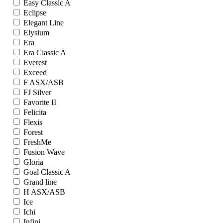
Easy Classic A
Eclipse
Elegant Line
Elysium
Era
Era Classic A
Everest
Exceed
F ASX/ASB
FJ Silver
Favorite II
Felicita
Flexis
Forest
FreshMe
Fusion Wave
Gloria
Goal Classic A
Grand line
H ASX/ASB
Ice
Ichi
Infini