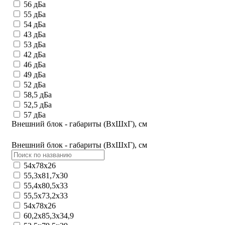
56 дБа
55 дБа
54 дБа
43 дБа
53 дБа
42 дБа
46 дБа
49 дБа
52 дБа
58,5 дБа
52,5 дБа
57 дБа
Внешний блок - габариты (ВхШхГ), см
Внешний блок - габариты (ВхШхГ), см
54х78х26
55,3х81,7х30
55,4x80,5x33
55,5х73,2х33
54x78x26
60,2x85,3x34,9