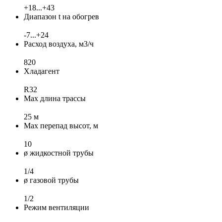
+18...+43
Диапазон t на обогрев
-7...+24
Расход воздуха, м3/ч
820
Хладагент
R32
Max длина трассы
25 м
Max перепад высот, м
10
ø жидкостной трубы
1/4
ø газовой трубы
1/2
Режим вентиляции