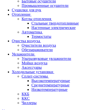
Бытовые осушители
Промышленные осушители
Сушилки для рук
Отопление
Котлы отопления
Стальные твердотопливные
Настенные электрические
Автоматика
Термостаты
Очистка воздуха
Очистители воздуха
Обеззараживатели
Увлажнители
Ультразвуковые увлажнители
Мойки воздуха
Аксессуары
Холодильные установки
Сплит-системы
Высокотемпературные
Среднетемпературные
Низкотемпературные
ККБ
ККС
Чиллеры