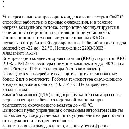
Универсальные компрессорно-конденсаторные серии On/Off
способны работать и в режиме охлаждения, и в режиме
нагрева воздушного потока. Устройство эксплуатируется в
сочетании с секционной вентиляционной установкой.
Инновационные технологии универсальных ККC на
несколько потребителей одновременно. Рабочий диапазон для
моделей: от -22 до +22 °С. Напряжение: 220В/380B.
Хладагент: R507a.
Компрессорно конденсаторная станция (ККС) старт-стоп ККС
P103… P312 без ресивера с зимним комплектом до -40°С на 2
потребителя. ТРВ и соленоиды (нет в комплекте)
размещаются в потребителях + щит защиты и сигнальные
боксы 2 шт в комплекте. Рабочая температура окружающего
воздуха наружного блока -40…+45°С. Не заправлены
хладагентом!
Зимний комплект (РДК) с подогревом картера компрессора,
редназначен для работы холодильной машины при
температуре окружающего воздуха до - 40 °С.
Выносной пульт управления с отдельным автоматом защиты
по высокому току, установка щита управления на расстоянии
от наружного и внутреннего блока.
Защита по высокому давлению, авария утечки фреона,