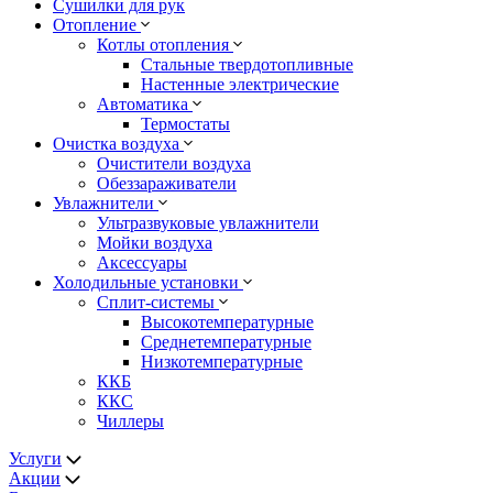
Сушилки для рук
Отопление
Котлы отопления
Стальные твердотопливные
Настенные электрические
Автоматика
Термостаты
Очистка воздуха
Очистители воздуха
Обеззараживатели
Увлажнители
Ультразвуковые увлажнители
Мойки воздуха
Аксессуары
Холодильные установки
Сплит-системы
Высокотемпературные
Среднетемпературные
Низкотемпературные
ККБ
ККС
Чиллеры
Услуги
Акции