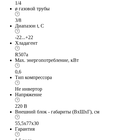
1/4
ø газовой трубы
3/8
Диапазон t, С
-22...+22
Хладагент
R507a
Max. энергопотребление, кВт
0,6
Тип компрессора
Не инвертор
Напряжение
220 В
Внешний блок - габариты (ВхШхГ), см
55,5x77x30
Гарантия