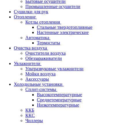
Бытовые осушители
Промышленные осушители
Сушилки для рук
Отопление
Котлы отопления
Стальные твердотопливные
Настенные электрические
Автоматика
Термостаты
Очистка воздуха
Очистители воздуха
Обеззараживатели
Увлажнители
Ультразвуковые увлажнители
Мойки воздуха
Аксессуары
Холодильные установки
Сплит-системы
Высокотемпературные
Среднетемпературные
Низкотемпературные
ККБ
ККС
Чиллеры