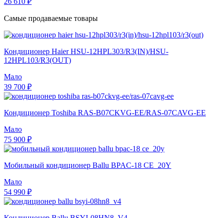
26 610 ₽
Самые продаваемые товары
Кондиционер Haier HSU-12HPL303/R3(IN)/HSU-
12HPL103/R3(OUT)
Мало
39 700 ₽
Кондиционер Toshiba RAS-B07CKVG-EE/RAS-07CAVG-EE
Мало
75 900 ₽
Мобильный кондиционер Ballu BPAC-18 CE_20Y
Мало
54 990 ₽
Кондиционер Ballu BSYI-08HN8_V4