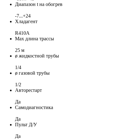
Диапазон t на обогрев
-7...+24
Хладагент
R410A
Max длина трассы
25 м
ø жидкостной трубы
1/4
ø газовой трубы
1/2
Авторестарт
Да
Самодиагностика
Да
Пульт Д/У
Да