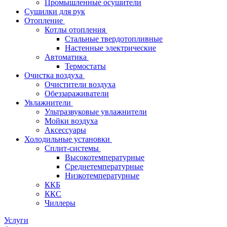
Промышленные осушители
Сушилки для рук
Отопление
Котлы отопления
Стальные твердотопливные
Настенные электрические
Автоматика
Термостаты
Очистка воздуха
Очистители воздуха
Обеззараживатели
Увлажнители
Ультразвуковые увлажнители
Мойки воздуха
Аксессуары
Холодильные установки
Сплит-системы
Высокотемпературные
Среднетемпературные
Низкотемпературные
ККБ
ККС
Чиллеры
Услуги