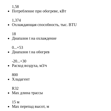
1,58
Потребление при обогреве, кВт
1,374
Охлаждающая способность, тыс. BTU
18
Диапазон t на охлаждение
0...+53
Диапазон t на обогрев
-20...+30
Расход воздуха, м3/ч
800
Хладагент
R32
Max длина трассы
15 м
Max перепад высот, м