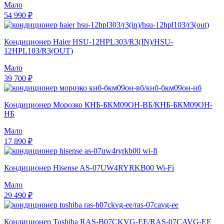
Мало
54 990 ₽
Кондиционер Haier HSU-12HPL303/R3(IN)/HSU-
12HPL103/R3(OUT)
Мало
39 700 ₽
Кондиционер Морозко КНБ-БКМ09ОН-ВБ/КНБ-БКМ09ОН-
НБ
Мало
17 890 ₽
Кондиционер Hisense AS-07UW4RYRKB00 Wi-Fi
Мало
29 490 ₽
Кондиционер Toshiba RAS-B07CKVG-EE/RAS-07CAVG-EE