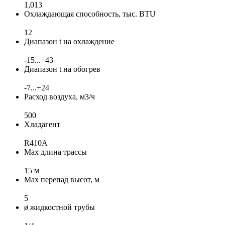
1,013
Охлаждающая способность, тыс. BTU
12
Диапазон t на охлаждение
-15...+43
Диапазон t на обогрев
-7...+24
Расход воздуха, м3/ч
500
Хладагент
R410A
Max длина трассы
15 м
Max перепад высот, м
5
ø жидкостной трубы