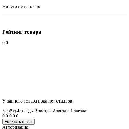
Ничего не найдено
Рейтинг товара
0.0
У данного товара пока нет отзывов
5 звёзд
4 звeзды
3 звeзды
2 звeзды
1 звeзда
0
0
0
0
0
Написать отзыв
Авторизация