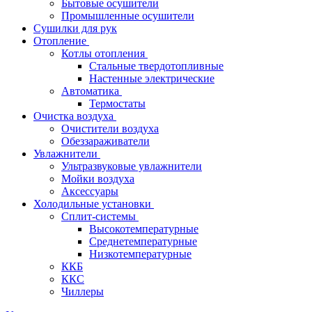
Бытовые осушители
Промышленные осушители
Сушилки для рук
Отопление
Котлы отопления
Стальные твердотопливные
Настенные электрические
Автоматика
Термостаты
Очистка воздуха
Очистители воздуха
Обеззараживатели
Увлажнители
Ультразвуковые увлажнители
Мойки воздуха
Аксессуары
Холодильные установки
Сплит-системы
Высокотемпературные
Среднетемпературные
Низкотемпературные
ККБ
ККС
Чиллеры