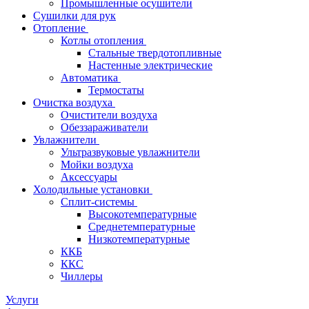
Промышленные осушители
Сушилки для рук
Отопление
Котлы отопления
Стальные твердотопливные
Настенные электрические
Автоматика
Термостаты
Очистка воздуха
Очистители воздуха
Обеззараживатели
Увлажнители
Ультразвуковые увлажнители
Мойки воздуха
Аксессуары
Холодильные установки
Сплит-системы
Высокотемпературные
Среднетемпературные
Низкотемпературные
ККБ
ККС
Чиллеры
Услуги