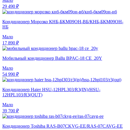
Мало
29 490 ₽
Кондиционер Морозко КНБ-БКМ09ОН-ВБ/КНБ-БКМ09ОН-
НБ
Мало
17 890 ₽
Мобильный кондиционер Ballu BPAC-18 CE_20Y
Мало
54 990 ₽
Кондиционер Haier HSU-12HPL303/R3(IN)/HSU-
12HPL103/R3(OUT)
Мало
39 700 ₽
Кондиционер Toshiba RAS-B07CKVG-EE/RAS-07CAVG-EE