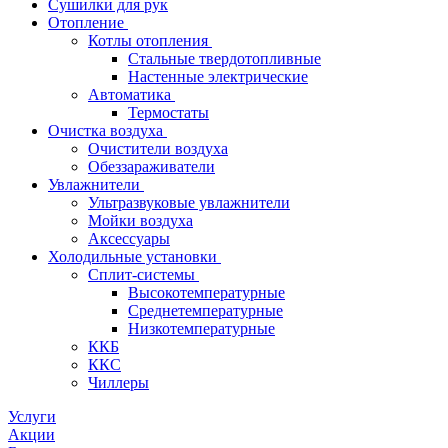
Сушилки для рук
Отопление
Котлы отопления
Стальные твердотопливные
Настенные электрические
Автоматика
Термостаты
Очистка воздуха
Очистители воздуха
Обеззараживатели
Увлажнители
Ультразвуковые увлажнители
Мойки воздуха
Аксессуары
Холодильные установки
Сплит-системы
Высокотемпературные
Среднетемпературные
Низкотемпературные
ККБ
ККС
Чиллеры
Услуги
Акции