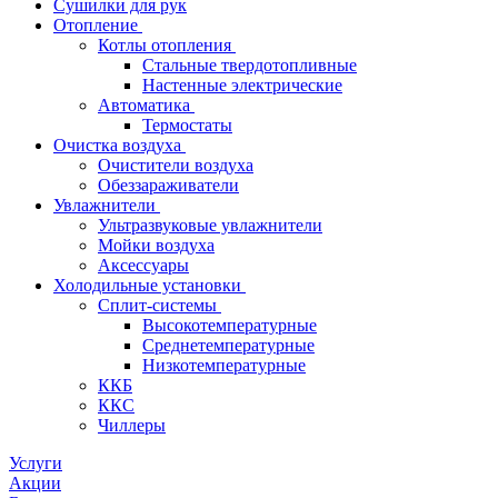
Сушилки для рук
Отопление
Котлы отопления
Стальные твердотопливные
Настенные электрические
Автоматика
Термостаты
Очистка воздуха
Очистители воздуха
Обеззараживатели
Увлажнители
Ультразвуковые увлажнители
Мойки воздуха
Аксессуары
Холодильные установки
Сплит-системы
Высокотемпературные
Среднетемпературные
Низкотемпературные
ККБ
ККС
Чиллеры
Услуги
Акции