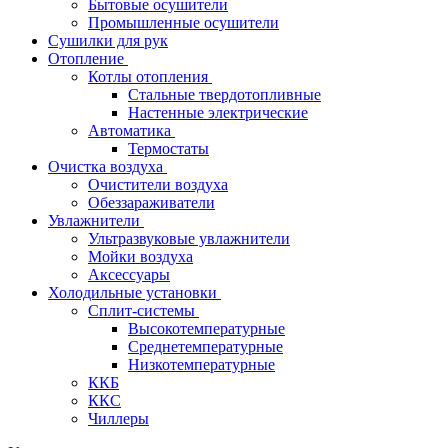
Бытовые осушители
Промышленные осушители
Сушилки для рук
Отопление
Котлы отопления
Стальные твердотопливные
Настенные электрические
Автоматика
Термостаты
Очистка воздуха
Очистители воздуха
Обеззараживатели
Увлажнители
Ультразвуковые увлажнители
Мойки воздуха
Аксессуары
Холодильные установки
Сплит-системы
Высокотемпературные
Среднетемпературные
Низкотемпературные
ККБ
ККС
Чиллеры