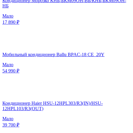
Кондиционер Морозко КНБ-БКМ09ОН-ВБ/КНБ-БКМ09ОН-
НБ
Мало
17 890 ₽
Мобильный кондиционер Ballu BPAC-18 CE_20Y
Мало
54 990 ₽
Кондиционер Haier HSU-12HPL303/R3(IN)/HSU-
12HPL103/R3(OUT)
Мало
39 700 ₽