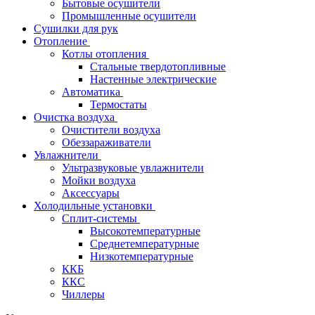
Бытовые осушители
Промышленные осушители
Сушилки для рук
Отопление
Котлы отопления
Стальные твердотопливные
Настенные электрические
Автоматика
Термостаты
Очистка воздуха
Очистители воздуха
Обеззараживатели
Увлажнители
Ультразвуковые увлажнители
Мойки воздуха
Аксессуары
Холодильные установки
Сплит-системы
Высокотемпературные
Среднетемпературные
Низкотемпературные
ККБ
ККС
Чиллеры