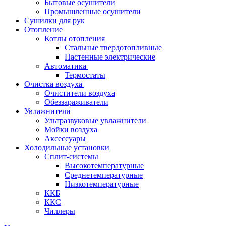
Бытовые осушители
Промышленные осушители
Сушилки для рук
Отопление
Котлы отопления
Стальные твердотопливные
Настенные электрические
Автоматика
Термостаты
Очистка воздуха
Очистители воздуха
Обеззараживатели
Увлажнители
Ультразвуковые увлажнители
Мойки воздуха
Аксессуары
Холодильные установки
Сплит-системы
Высокотемпературные
Среднетемпературные
Низкотемпературные
ККБ
ККС
Чиллеры