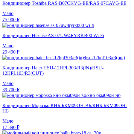
Кондиционер Toshiba RAS-B07CKVG-EE/RAS-07CAVG-EE
Мало
75 900 ₽
Кондиционер Hisense AS-07UW4RYRKB00 Wi-Fi
Мало
29 490 ₽
Кондиционер Haier HSU-12HPL303/R3(IN)/HSU-
12HPL103/R3(OUT)
Мало
39 700 ₽
Кондиционер Морозко КНБ-БКМ09ОН-ВБ/КНБ-БКМ09ОН-
НБ
Мало
17 890 ₽