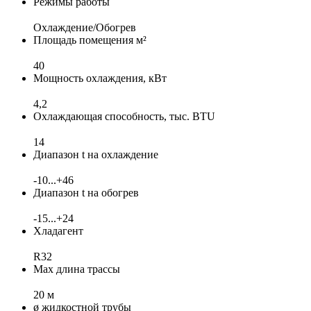
Режимы работы
Охлаждение/Обогрев
Площадь помещения м²
40
Мощность охлаждения, кВт
4,2
Охлаждающая способность, тыс. BTU
14
Диапазон t на охлаждение
-10...+46
Диапазон t на обогрев
-15...+24
Хладагент
R32
Max длина трассы
20 м
ø жидкостной трубы