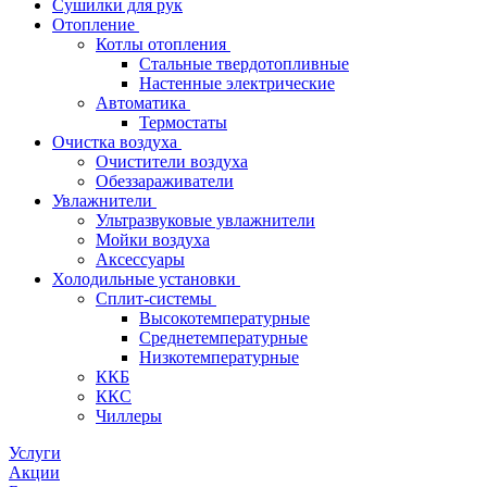
Сушилки для рук
Отопление
Котлы отопления
Стальные твердотопливные
Настенные электрические
Автоматика
Термостаты
Очистка воздуха
Очистители воздуха
Обеззараживатели
Увлажнители
Ультразвуковые увлажнители
Мойки воздуха
Аксессуары
Холодильные установки
Сплит-системы
Высокотемпературные
Среднетемпературные
Низкотемпературные
ККБ
ККС
Чиллеры
Услуги
Акции