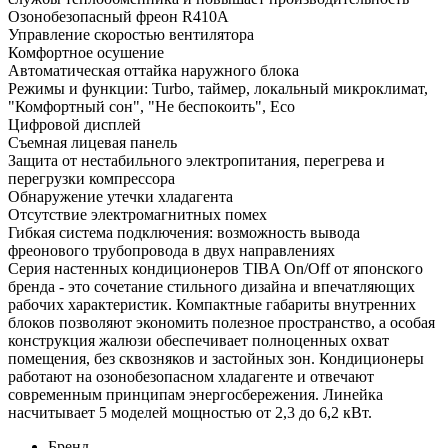
Озонобезопасный фреон R410A
Управление скоростью вентилятора
Комфортное осушение
Автоматическая оттайка наружного блока
Режимы и функции: Turbo, таймер, локальный микроклимат,
"Комфортный сон", "Не беспокоить", Eco
Цифровой дисплей
Съемная лицевая панель
Защита от нестабильного электропитания, перегрева и
перегрузки компрессора
Обнаружение утечки хладагента
Отсутствие электромагнитных помех
Гибкая система подключения: возможность вывода
фреонового трубопровода в двух направлениях
Серия настенных кондиционеров TIBA On/Off от японского
бренда - это сочетание стильного дизайна и впечатляющих
рабочих характеристик. Компактные габариты внутренних
блоков позволяют экономить полезное пространство, а особая
конструкция жалюзи обеспечивает полноценных охват
помещения, без сквозняков и застойных зон. Кондиционеры
работают на озонобезопасном хладагенте и отвечают
современным принципам энергосбережения. Линейка
насчитывает 5 моделей мощностью от 2,3 до 6,2 кВт.
Бренд