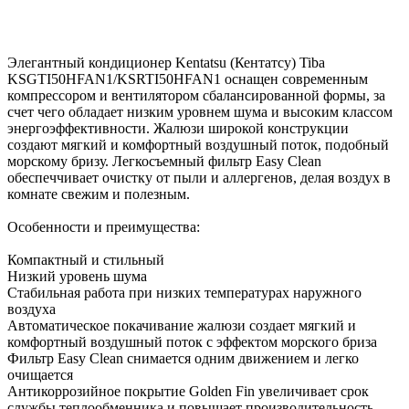
Элегантный кондиционер Kentatsu (Кентатсу) Tiba
KSGTI50HFAN1/KSRTI50HFAN1 оснащен современным
компрессором и вентилятором сбалансированной формы, за
счет чего обладает низким уровнем шума и высоким классом
энергоэффективности. Жалюзи широкой конструкции
создают мягкий и комфортный воздушный поток, подобный
морскому бризу. Легкосъемный фильтр Easy Clean
обеспеччивает очистку от пыли и аллергенов, делая воздух в
комнате свежим и полезным.
Особенности и преимущества:
Компактный и стильный
Низкий уровень шума
Стабильная работа при низких температурах наружного
воздуха
Автоматическое покачивание жалюзи создает мягкий и
комфортный воздушный поток с эффектом морского бриза
Фильтр Easy Clean снимается одним движением и легко
очищается
Антикоррозийное покрытие Golden Fin увеличивает срок
службы теплообменника и повышает производительность