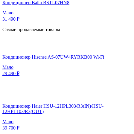
Кондиционер Ballu BSTI-07HN8
Мало
31 490 ₽
Самые продаваемые товары
Кондиционер Hisense AS-07UW4RYRKB00 Wi-Fi
Мало
29 490 ₽
Кондиционер Haier HSU-12HPL303/R3(IN)/HSU-
12HPL103/R3(OUT)
Мало
39 700 ₽