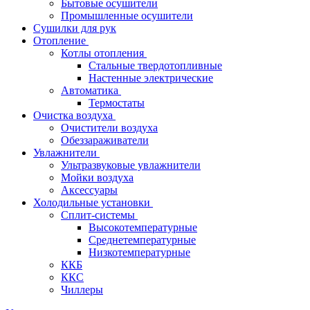
Бытовые осушители
Промышленные осушители
Сушилки для рук
Отопление
Котлы отопления
Стальные твердотопливные
Настенные электрические
Автоматика
Термостаты
Очистка воздуха
Очистители воздуха
Обеззараживатели
Увлажнители
Ультразвуковые увлажнители
Мойки воздуха
Аксессуары
Холодильные установки
Сплит-системы
Высокотемпературные
Среднетемпературные
Низкотемпературные
ККБ
ККС
Чиллеры