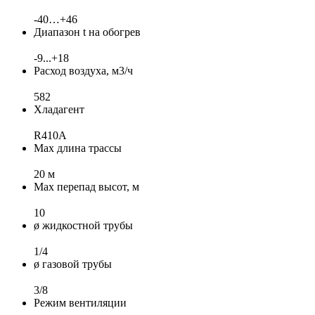
-40…+46
Диапазон t на обогрев
-9...+18
Расход воздуха, м3/ч
582
Хладагент
R410A
Max длина трассы
20 м
Max перепад высот, м
10
ø жидкостной трубы
1/4
ø газовой трубы
3/8
Режим вентиляции