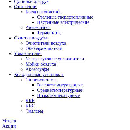
Сушилки для рук
Отопление
Котлы отопления
Стальные твердотопливные
Настенные электрические
Автоматика
Термостаты
Очистка воздуха
Очистители воздуха
Обеззараживатели
Увлажнители
Ультразвуковые увлажнители
Мойки воздуха
Аксессуары
Холодильные установки
Сплит-системы
Высокотемпературные
Среднетемпературные
Низкотемпературные
ККБ
ККС
Чиллеры
Услуги
Акции