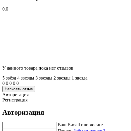
0.0
У данного товара пока нет отзывов
5 звёзд
4 звeзды
3 звeзды
2 звeзды
1 звeзда
0
0
0
0
0
Написать отзыв
Авторизация
Регистрация
Авторизация
Ваш E-mail или логин:
Пароль
Забыли пароль?