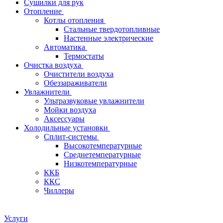
Сушилки для рук
Отопление
Котлы отопления
Стальные твердотопливные
Настенные электрические
Автоматика
Термостаты
Очистка воздуха
Очистители воздуха
Обеззараживатели
Увлажнители
Ультразвуковые увлажнители
Мойки воздуха
Аксессуары
Холодильные установки
Сплит-системы
Высокотемпературные
Среднетемпературные
Низкотемпературные
ККБ
ККС
Чиллеры
Услуги