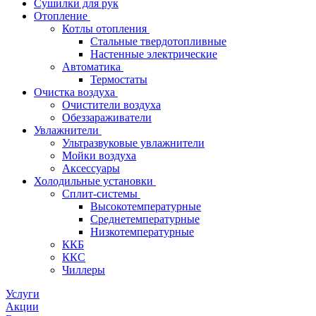
Сушилки для рук
Отопление
Котлы отопления
Стальные твердотопливные
Настенные электрические
Автоматика
Термостаты
Очистка воздуха
Очистители воздуха
Обеззараживатели
Увлажнители
Ультразвуковые увлажнители
Мойки воздуха
Аксессуары
Холодильные установки
Сплит-системы
Высокотемпературные
Среднетемпературные
Низкотемпературные
ККБ
ККС
Чиллеры
Услуги
Акции