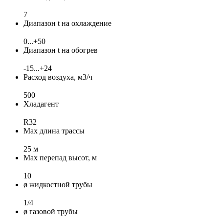
7
Диапазон t на охлаждение
0...+50
Диапазон t на обогрев
-15...+24
Расход воздуха, м3/ч
500
Хладагент
R32
Max длина трассы
25 м
Max перепад высот, м
10
ø жидкостной трубы
1/4
ø газовой трубы