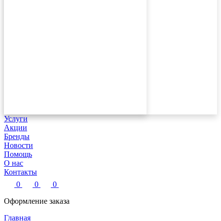
Сушилки для рук
Отопление
Очистка воздуха
Увлажнители
Холодильные установки
Услуги
Акции
Бренды
Новости
Помощь
О нас
Контакты
0
0
0
Оформление заказа
Главная