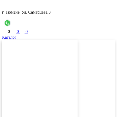
г. Тюмень, Ул. Самарцева 3
0
0
0
Каталог
Кондиционеры
Вентиляция
Вентиляторы
Водонагреватели
Обогреватели
Осушители воздуха