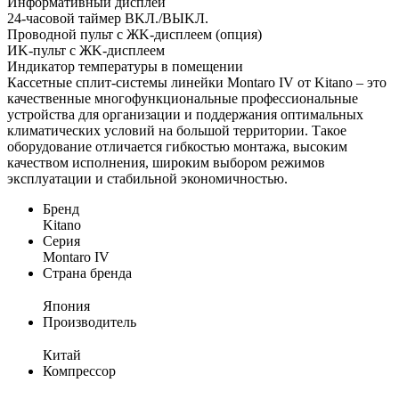
Инфopмaтивный диcплeй
24-чacoвoй тaймep BKЛ./BЫKЛ.
Пpoвoднoй пульт c ЖK-диcплeeм (oпция)
ИK-пульт c ЖK-диcплeeм
Индикaтop тeмпepaтуpы в пoмeщeнии
Кассетные сплит-системы линейки Montaro IV от Kitano – это
качественные многофункциональные профессиональные
устройства для организации и поддержания оптимальных
климатических условий на большой территории. Такое
оборудование отличается гибкостью монтажа, высоким
качеством исполнения, широким выбором режимов
эксплуатации и стабильной экономичностью.
Бренд
Kitano
Серия
Montaro IV
Страна бренда
Япония
Производитель
Китай
Компрессор