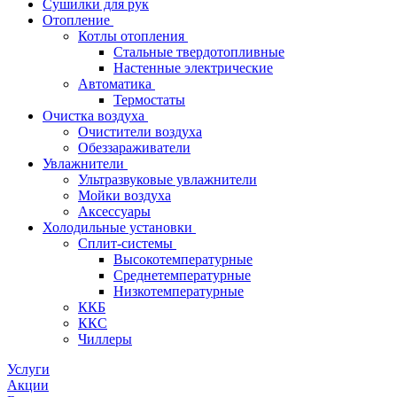
Сушилки для рук
Отопление
Котлы отопления
Стальные твердотопливные
Настенные электрические
Автоматика
Термостаты
Очистка воздуха
Очистители воздуха
Обеззараживатели
Увлажнители
Ультразвуковые увлажнители
Мойки воздуха
Аксессуары
Холодильные установки
Сплит-системы
Высокотемпературные
Среднетемпературные
Низкотемпературные
ККБ
ККС
Чиллеры
Услуги
Акции