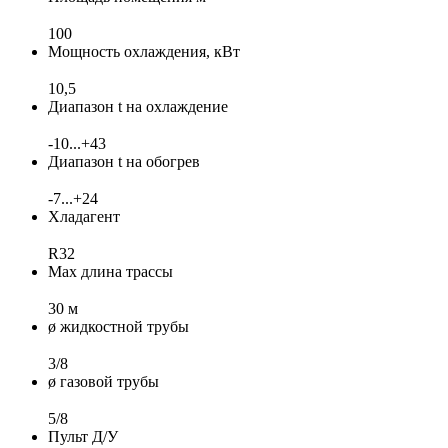
100
Мощность охлаждения, кВт
10,5
Диапазон t на охлаждение
-10...+43
Диапазон t на обогрев
-7...+24
Хладагент
R32
Max длина трассы
30 м
ø жидкостной трубы
3/8
ø газовой трубы
5/8
Пульт Д/У