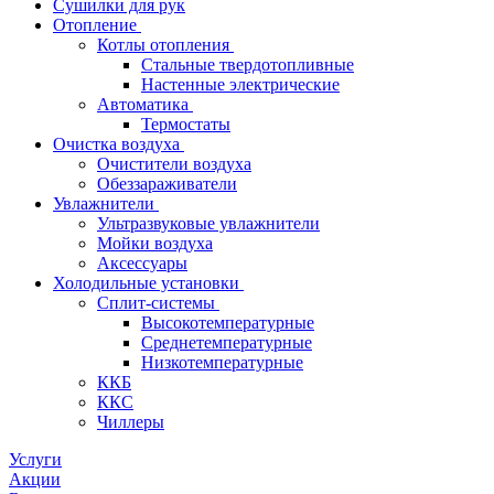
Сушилки для рук
Отопление
Котлы отопления
Стальные твердотопливные
Настенные электрические
Автоматика
Термостаты
Очистка воздуха
Очистители воздуха
Обеззараживатели
Увлажнители
Ультразвуковые увлажнители
Мойки воздуха
Аксессуары
Холодильные установки
Сплит-системы
Высокотемпературные
Среднетемпературные
Низкотемпературные
ККБ
ККС
Чиллеры
Услуги
Акции