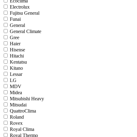
Ecoclima
Electrolux
Fujitsu General
Funai
General
General Climate
Gree
Haier
Hisense
Hitachi
Kentatsu
Kitano
Lessar
LG
MDV
Midea
Mitsubishi Heavy
Mitsudai
QuattroClima
Roland
Rovex
Royal Clima
Royal Thermo