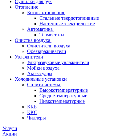
Сушилки для рук
Отопление
Котлы отопления
Стальные твердотопливные
Настенные электрические
Автоматика
Термостаты
Очистка воздуха
Очистители воздуха
Обеззараживатели
Увлажнители
Ультразвуковые увлажнители
Мойки воздуха
Аксессуары
Холодильные установки
Сплит-системы
Высокотемпературные
Среднетемпературные
Низкотемпературные
ККБ
ККС
Чиллеры
Услуги
Акции