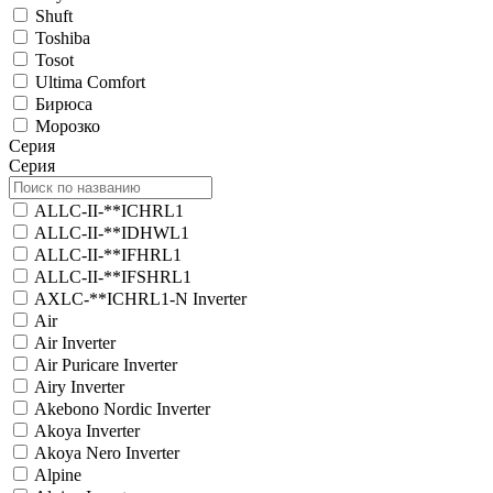
Shuft
Toshiba
Tosot
Ultima Comfort
Бирюса
Морозко
Серия
Серия
ALLC-II-**ICHRL1
ALLC-II-**IDHWL1
ALLC-II-**IFHRL1
ALLC-II-**IFSHRL1
AXLC-**ICHRL1-N Inverter
Air
Air Inverter
Air Puricare Inverter
Airy Inverter
Akebono Nordic Inverter
Akoya Inverter
Akoya Nero Inverter
Alpine