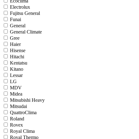
Ecoclima
Electrolux
Fujitsu General
Funai
General
General Climate
Gree
Haier
Hisense
Hitachi
Kentatsu
Kitano
Lessar
LG
MDV
Midea
Mitsubishi Heavy
Mitsudai
QuattroClima
Roland
Rovex
Royal Clima
Royal Thermo