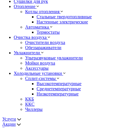
Сушилки для рук
Отопление
Котлы отопления
Стальные твердотопливные
Настенные электрические
Автоматика
Термостаты
Очистка воздуха
Очистители воздуха
Обеззараживатели
Увлажнители
Ультразвуковые увлажнители
Мойки воздуха
Аксессуары
Холодильные установки
Сплит-системы
Высокотемпературные
Среднетемпературные
Низкотемпературные
ККБ
ККС
Чиллеры
Услуги
Акции