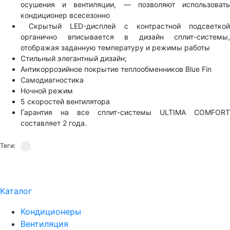
осушения и вентиляции, — позволяют использовать
WIZARD
кондиционер всесезонно
Скрытый LED-дисплей с контрастной подсветкой
органично вписывается в дизайн сплит-системы,
Инверторные сплит-системы VELA NUOVA
отображая заданную температуру и режимы работы
от ROYAL Clima
Стильный элегантный дизайн;
Антикоррозийное покрытие теплообменников Blue Fin
Самодиагностика
Классические сплит-системы VELA NUOVA
Ночной режим
от ROYAL Clima
5 скоростей вентилятора
Гарантия на все сплит-системы ULTIMA COMFORT
ULTIMA Comfort EXPLORER - инверторные
составляет 2 года.
и классические сплит-системы
Теги:
Сплит-система FUNAI SENSEI Inverter
Каталог
Сплит-система FUNAI SAMURAI Inverter
Кондиционеры
Вентиляция