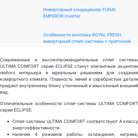
Инверторный кондиционер FUNAI
EMPEROR Inverter
Особенности монтажа ROYAL FRESH,
инверторной сплит-системы с приточной
вентиляцией
Современные и высокопроизводительные сплит системы
Комфортные кондиционеры HITACHI в
ULTIMA COMFORT серии ECLIPSE станут элегантным акцентом
России!
любого интерьера и идеальным решением для создания
комфортного климата. Плавность линий и серебристые детали
Установка зимнего комплекта (РДК-9.6) на
придают внутреннему блоку утонченный и изысканный внешний
сплит-систему ROYAL Clima серии
вид.
TRIUMPH
Отличительные особенности сплит-системы ULTIMA COMFORT
серии ECLIPSE:
Обзор инверторных сплит-систем LG
ProCOOL DUAL Inverter
Сплит-системы ULTIMA COMFORT соответствуют A классу
энергоэффективности
Наличие 4 режимов работы: охлаждения, нагрева,
Инверторные сплит-системы ROLAND