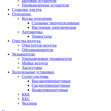
Бытовые осушители
Промышленные осушители
Сушилки для рук
Отопление
Котлы отопления
Стальные твердотопливные
Настенные электрические
Автоматика
Термостаты
Очистка воздуха
Очистители воздуха
Обеззараживатели
Увлажнители
Ультразвуковые увлажнители
Мойки воздуха
Аксессуары
Холодильные установки
Сплит-системы
Высокотемпературные
Среднетемпературные
Низкотемпературные
ККБ
ККС
Чиллеры