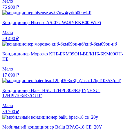
Мало
75 900 ₽
Кондиционер Hisense AS-07UW4RYRKB00 Wi-Fi
Мало
29 490 ₽
Кондиционер Морозко КНБ-БКМ09ОН-ВБ/КНБ-БКМ09ОН-
НБ
Мало
17 890 ₽
Кондиционер Haier HSU-12HPL303/R3(IN)/HSU-
12HPL103/R3(OUT)
Мало
39 700 ₽
Мобильный кондиционер Ballu BPAC-18 CE_20Y