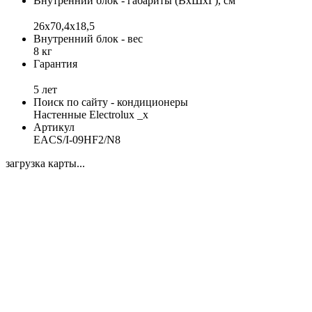
Внутренний блок - габариты (ВхШхГ), см
26x70,4x18,5
Внутренний блок - вес
8 кг
Гарантия
5 лет
Поиск по сайту - кондиционеры
Настенные Electrolux _x
Артикул
EACS/I-09HF2/N8
загрузка карты...