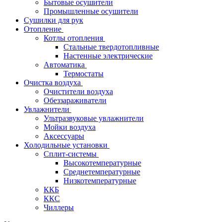
Бытовые осушители
Промышленные осушители
Сушилки для рук
Отопление
Котлы отопления
Стальные твердотопливные
Настенные электрические
Автоматика
Термостаты
Очистка воздуха
Очистители воздуха
Обеззараживатели
Увлажнители
Ультразвуковые увлажнители
Мойки воздуха
Аксессуары
Холодильные установки
Сплит-системы
Высокотемпературные
Среднетемпературные
Низкотемпературные
ККБ
ККС
Чиллеры