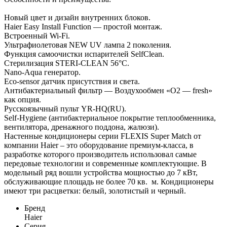
Новый цвет и дизайн внутренних блоков.
Haier Easy Install Function — простой монтаж.
Встроенный Wi-Fi.
Ультрафиолетовая NEW UV лампа 2 поколения.
Функция самоочистки испарителей SelfClean.
Стерилизация STERI-CLEAN 56°C.
Nano-Aqua генератор.
Eco-sensor датчик присутствия и света.
Антибактериальный фильтр — Воздухообмен «О2 — fresh»
как опция.
Русскоязычный пульт YR-HQ(RU).
Self-Hygiene (антибактериальное покрытие теплообменника,
вентилятора, дренажного поддона, жалюзи).
Настенные кондиционеры серии FLEXIS Super Match от
компании Haier – это оборудование премиум-класса, в
разработке которого производитель использовал самые
передовые технологии и современные комплектующие. В
модельный ряд вошли устройства мощностью до 7 кВт,
обслуживающие площадь не более 70 кв. м. Кондиционеры
имеют три расцветки: белый, золотистый и черный.
Бренд
Haier
Серия