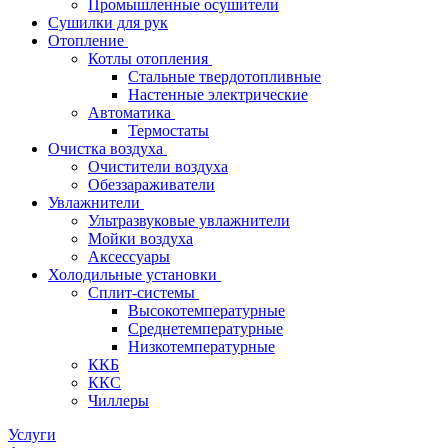
Промышленные осушители
Сушилки для рук
Отопление
Котлы отопления
Стальные твердотопливные
Настенные электрические
Автоматика
Термостаты
Очистка воздуха
Очистители воздуха
Обеззараживатели
Увлажнители
Ультразвуковые увлажнители
Мойки воздуха
Аксессуары
Холодильные установки
Сплит-системы
Высокотемпературные
Среднетемпературные
Низкотемпературные
ККБ
ККС
Чиллеры
Услуги