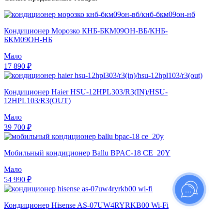
Кондиционер Морозко КНБ-БКМ09ОН-ВБ/КНБ-
БКМ09ОН-НБ
Мало
17 890 ₽
Кондиционер Haier HSU-12HPL303/R3(IN)/HSU-
12HPL103/R3(OUT)
Мало
39 700 ₽
Мобильный кондиционер Ballu BPAC-18 CE_20Y
Мало
54 990 ₽
Кондиционер Hisense AS-07UW4RYRKB00 Wi-Fi