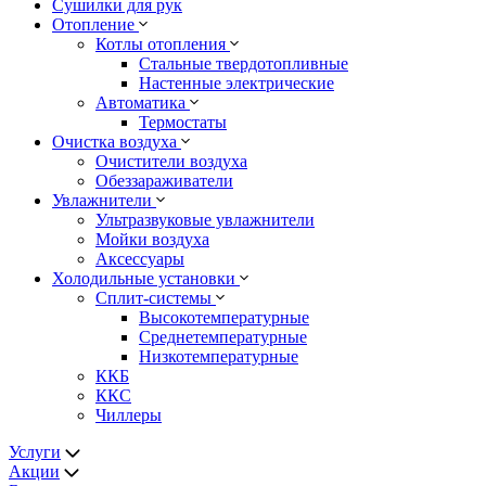
Сушилки для рук
Отопление
Котлы отопления
Стальные твердотопливные
Настенные электрические
Автоматика
Термостаты
Очистка воздуха
Очистители воздуха
Обеззараживатели
Увлажнители
Ультразвуковые увлажнители
Мойки воздуха
Аксессуары
Холодильные установки
Сплит-системы
Высокотемпературные
Среднетемпературные
Низкотемпературные
ККБ
ККС
Чиллеры
Услуги
Акции